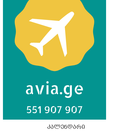
ᲙᲐᲚᲔᲜᲓᲐᲠᲘ