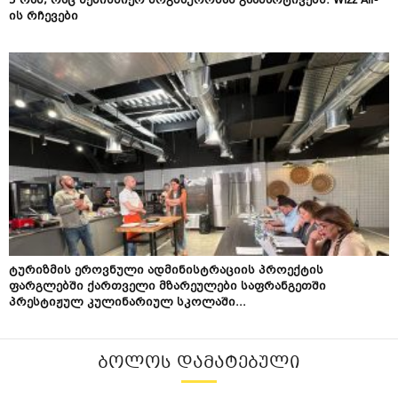
5 რამ, რაც ნებისმიერ მოგზაურობას გაამარტივებს: Wizz Air-
ის რჩევები
ტურიზმის ეროვნული ადმინისტრაციის პროექტის
ფარგლებში ქართველი მზარეულები საფრანგეთში
პრესტიჟულ კულინარიულ სკოლაში...
ᲑᲝᲚᲝᲡ ᲓᲐᲛᲐᲢᲔᲑᲣᲚᲘ