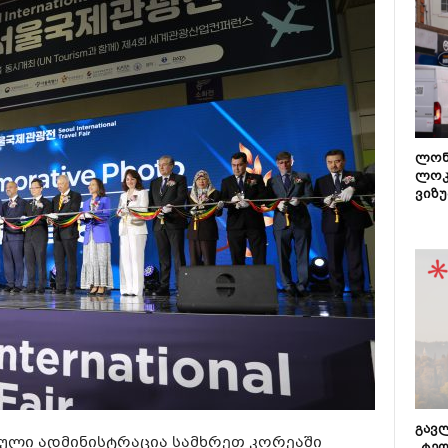
ლონ
ლოკ
ვიზუ
გავლ
ული ადმინისტრაცია სამხრეთ კორეაში