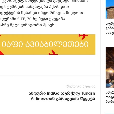
ტურისტულ პოტენციალს გაეცნენ. Emotions
აზე სტუმრებს საშუალება ჰქონდათ
უქტების შესახებ ინფორმაცია მიეღოთ.
ნაში SITF, 70-ზე მეტი ქვეყანა
თუშ
სზე მეტი ვიზიტორი ჰყავს.
ვიზი
სას
შემდეგი სტატია
ინდური IndiGo ​თურქულ Turkish
იმე
რატ
Airlines-თან გარიგებას წყვეტს
ნობ