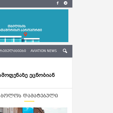
ᲠᲔᲒᲣᲚᲐᲪᲘᲔᲑᲘ
AVIATION NEWS
მოფენაზე ეცნობიან
ᲑᲝᲚᲝᲡ ᲓᲐᲛᲐᲢᲔᲑᲣᲚᲘ