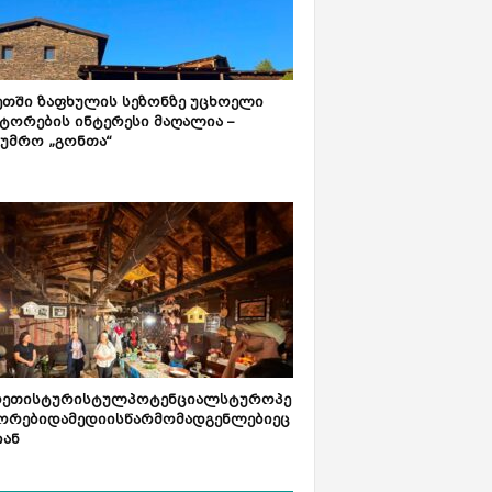
ეთში ზაფხულის სეზონზე უცხოელი
ტორების ინტერესი მაღალია –
ტუმრო „გონთა“
რეთისტურისტულპოტენციალსტუროპე
ორებიდამედიისწარმომადგენლებიეც
იან