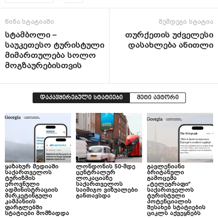
წინა სტატიაში
შემდეგი სტატია
სტამბოლი –
თურქეთის უძველესი
საუკეთესო ტურისტული
დასახლება ანითლი
მიმართულება სოლო
მოგზაურებისთვის
დაკავშირებული სტატიები
მეტი ავტორი
ყაზახურ მედიაში
ლონდონის 50-მდე
გავლენიანი
საქართველოს
ცენტრალურ
ბრიტანული
ტურიზმის
ლოკაციაზე
გამოცემა
ეროვნული
საქართველოს
„ტელეგრაფი“
ადმინისტრაციის
საიმიჯო ვიზუალები
საქართველოს
მარკეტინგული
განთავსდა
ტურისტული
კამპანიის
პოტენციალის
ფარგლებში
შესახებ სტატიების
სტატიები მომზადდა
ციკლს აქვეყნებს