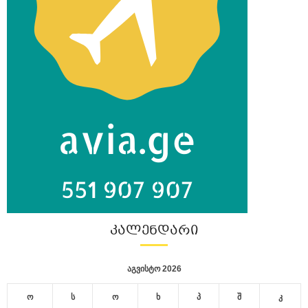
ᲙᲐᲚᲔᲜᲓᲐᲠᲘ
აგვისტო 2026
ო
ს
ო
ხ
პ
შ
კ