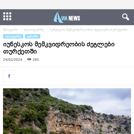
მთავარი
სლაიდერზე
იუნესკოს მემკვიდრეობის ძეგლები თურქეთში
ᲡᲚᲐᲘᲓᲔᲠᲖᲔ
ᲢᲣᲠᲘᲖᲛᲘ
იუნესკოს მემკვიდრეობის ძეგლები
თურქეთში
24/02/2024
283