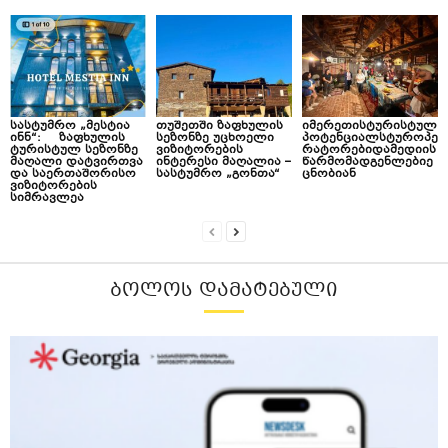
სასტუმრო „მესტია
თუშეთში ზაფხულის
იმერეთისტურისტულ
ინნ“: ზაფხულის
სეზონზე უცხოელი
პოტენციალსტუროპე
ტურისტულ სეზონზე
ვიზიტორების
რატორებიდამედიის
მაღალი დატვირთვა
ინტერესი მაღალია –
წარმომადგენლებიე
და საერთაშორისო
სასტუმრო „გონთა“
ცნობიან
ვიზიტორების
სიმრავლეა
ᲑᲝᲚᲝᲡ ᲓᲐᲛᲐᲢᲔᲑᲣᲚᲘ