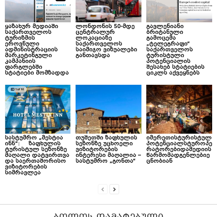
ყაზახურ მედიაში
ლონდონის 50-მდე
გავლენიანი
საქართველოს
ცენტრალურ
ბრიტანული
ტურიზმის
ლოკაციაზე
გამოცემა
ეროვნული
საქართველოს
„ტელეგრაფი“
ადმინისტრაციის
საიმიჯო ვიზუალები
საქართველოს
მარკეტინგული
განთავსდა
ტურისტული
კამპანიის
პოტენციალის
ფარგლებში
შესახებ სტატიების
სტატიები მომზადდა
ციკლს აქვეყნებს
სასტუმრო „მესტია
თუშეთში ზაფხულის
იმერეთისტურისტულ
ინნ“: ზაფხულის
სეზონზე უცხოელი
პოტენციალსტუროპე
ტურისტულ სეზონზე
ვიზიტორების
რატორებიდამედიის
მაღალი დატვირთვა
ინტერესი მაღალია –
წარმომადგენლებიე
და საერთაშორისო
სასტუმრო „გონთა“
ცნობიან
ვიზიტორების
სიმრავლეა