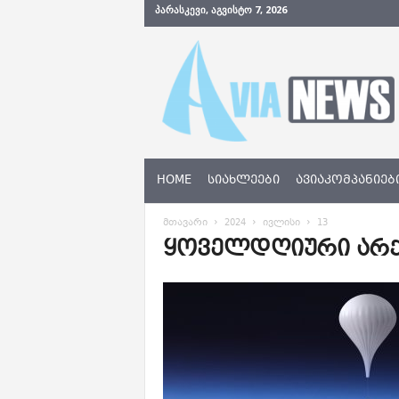
ᲞᲐᲠᲐᲡᲙᲔᲕᲘ, ᲐᲒᲕᲘᲡᲢᲝ 7, 2026
A
v
i
a
N
e
w
s
HOME
ᲡᲘᲐᲮᲚᲔᲔᲑᲘ
ᲐᲕᲘᲐᲙᲝᲛᲞᲐᲜᲘᲔᲑ
.
g
მთავარი
2024
ივლისი
13
e
ყოველდღიური არქივ