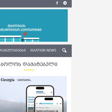
ᲠᲔᲒᲣᲚᲐᲪᲘᲔᲑᲘ
AVIATION NEWS
ᲑᲝᲚᲝᲡ ᲓᲐᲛᲐᲢᲔᲑᲣᲚᲘ