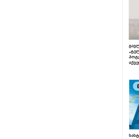
გავლ
„ტე
პოტე
აქვე
სას