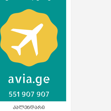
ᲙᲐᲚᲔᲜᲓᲐᲠᲘ