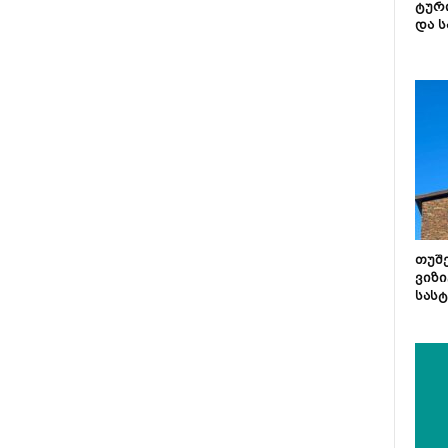
ტურ
და ს
თუშ
ვიზი
სას