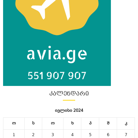
ᲙᲐᲚᲔᲜᲓᲐᲠᲘ
ივლისი 2024
ო
ს
ო
ხ
პ
შ
კ
1
2
3
4
5
6
7