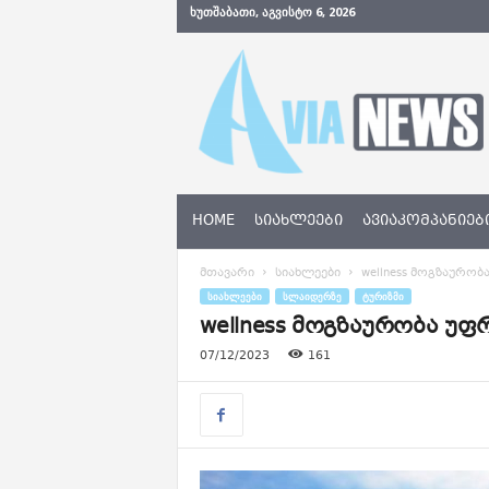
ᲮᲣᲗᲨᲐᲑᲐᲗᲘ, ᲐᲒᲕᲘᲡᲢᲝ 6, 2026
A
v
i
a
N
e
w
s
HOME
ᲡᲘᲐᲮᲚᲔᲔᲑᲘ
ᲐᲕᲘᲐᲙᲝᲛᲞᲐᲜᲘᲔᲑ
.
g
მთავარი
სიახლეები
wellness მოგზაურო
e
ᲡᲘᲐᲮᲚᲔᲔᲑᲘ
ᲡᲚᲐᲘᲓᲔᲠᲖᲔ
ᲢᲣᲠᲘᲖᲛᲘ
wellness მოგზაურობა უ
07/12/2023
161