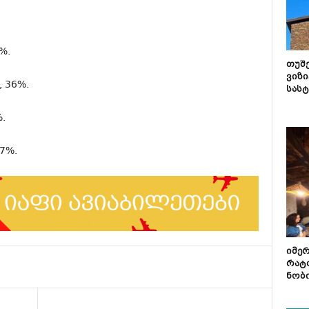
%.
თუშ
ვიზი
 36%.
სას
.
7%.
იმე
რატ
ნობ