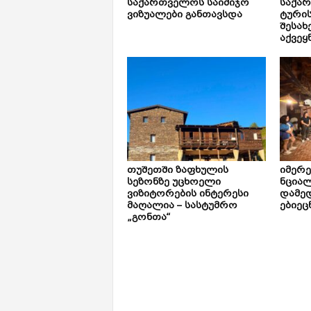
საქართველოს საიმიჯო
საქა
ვიზუალები განთავსდა
ტური
შესახ
აქვეყ
თუშეთში ზაფხულის
იმერ
სეზონზე უცხოელი
ნცია
ვიზიტორების ინტერესი
დამე
მაღალია – სასტუმრო
ებიეც
„გონთა“