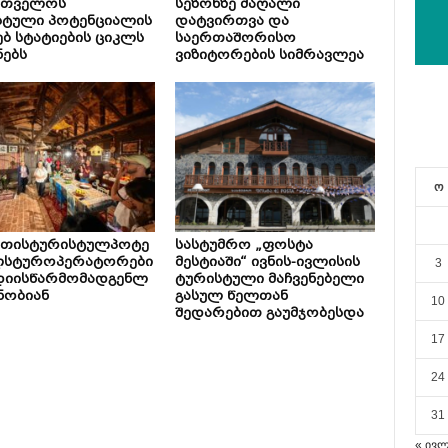
რთველოს
სეზონზე მაღალი
სტული პოტენციალის
დატვირთვა და
ებ სტატიების ციკლს
საერთაშორისო
ნებს
ვიზიტორების სიმრავლეა
ო
ეთისტურისტულპოტე
სასტუმრო „ფოსტა
ლსტუროპერატორები
მესტიაში“ ივნის-ივლისის
3
დიისწარმომადგენლ
ტურისტული მაჩვენებელი
ნობიან
გასულ წელთან
10
შედარებით გაუმჯობესდა
17
24
31
« ივ