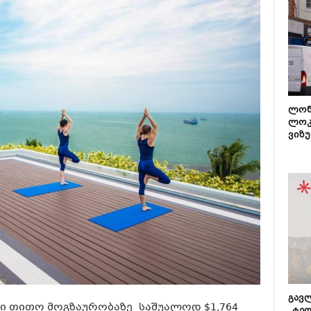
ლონ
ლოკ
ვიზუ
გავლ
ი
თითო მოგზაურობაზე საშუალოდ $1,764