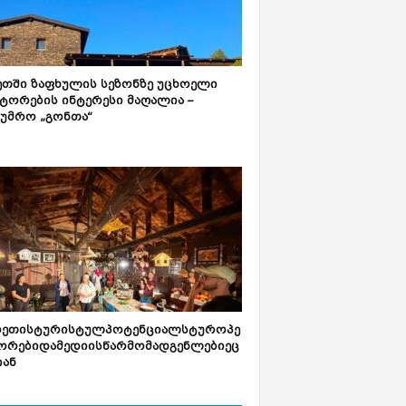
ეთში ზაფხულის სეზონზე უცხოელი
ტორების ინტერესი მაღალია –
ტუმრო „გონთა“
რეთისტურისტულპოტენციალსტუროპე
ორებიდამედიისწარმომადგენლებიეც
იან