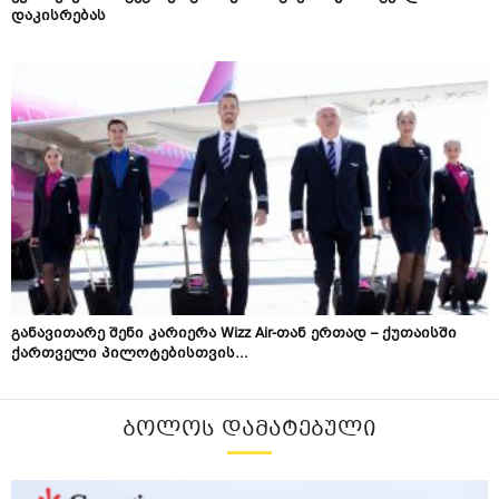
დაკისრებას
განავითარე შენი კარიერა Wizz Air-თან ერთად – ქუთაისში
ქართველი პილოტებისთვის...
ᲑᲝᲚᲝᲡ ᲓᲐᲛᲐᲢᲔᲑᲣᲚᲘ