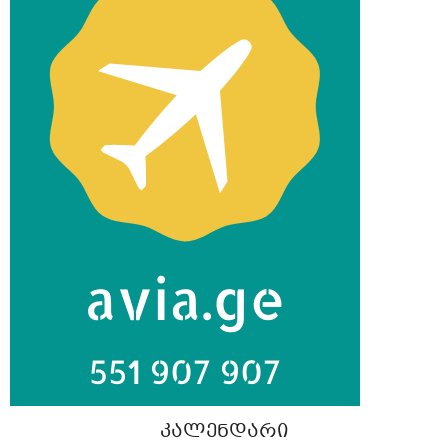
ᲙᲐᲚᲔᲜᲓᲐᲠᲘ