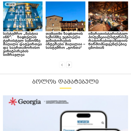
სასტუმრო „მესტია
თუშეთში ზაფხულის
იმერეთისტურისტულ
ინნ“: ზაფხულის
სეზონზე უცხოელი
პოტენციალსტუროპე
ტურისტულ სეზონზე
ვიზიტორების
რატორებიდამედიის
მაღალი დატვირთვა
ინტერესი მაღალია –
წარმომადგენლებიე
და საერთაშორისო
სასტუმრო „გონთა“
ცნობიან
ვიზიტორების
სიმრავლეა
ᲑᲝᲚᲝᲡ ᲓᲐᲛᲐᲢᲔᲑᲣᲚᲘ