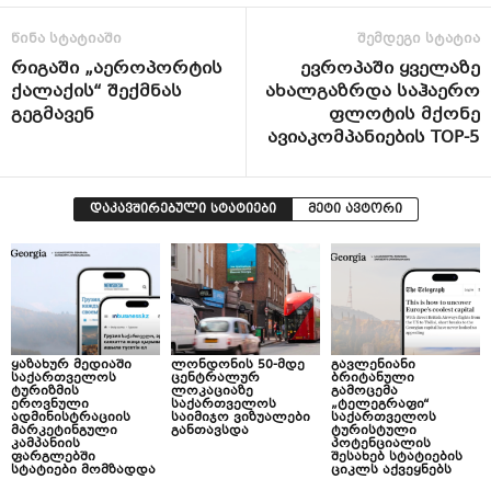
წინა სტატიაში
შემდეგი სტატია
რიგაში „აეროპორტის
ევროპაში ყველაზე
ქალაქის“ შექმნას
ახალგაზრდა საჰაერო
გეგმავენ
ფლოტის მქონე
ავიაკომპანიების TOP-5
დაკავშირებული სტატიები
მეტი ავტორი
ყაზახურ მედიაში
ლონდონის 50-მდე
გავლენიანი
საქართველოს
ცენტრალურ
ბრიტანული
ტურიზმის
ლოკაციაზე
გამოცემა
ეროვნული
საქართველოს
„ტელეგრაფი“
ადმინისტრაციის
საიმიჯო ვიზუალები
საქართველოს
მარკეტინგული
განთავსდა
ტურისტული
კამპანიის
პოტენციალის
ფარგლებში
შესახებ სტატიების
სტატიები მომზადდა
ციკლს აქვეყნებს