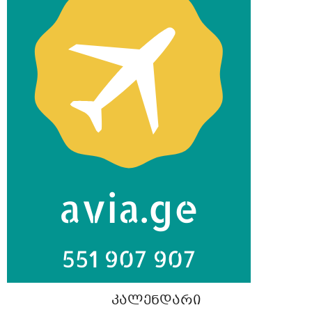
ᲙᲐᲚᲔᲜᲓᲐᲠᲘ