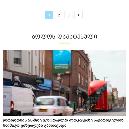
1
2
3
ᲑᲝᲚᲝᲡ ᲓᲐᲛᲐᲢᲔᲑᲣᲚᲘ
ლონდონის 50-მდე ცენტრალურ ლოკაციაზე საქართველოს
საიმიჯო ვიზუალები განთავსდა