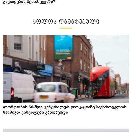
გადადების შემთხვევაში?
ᲑᲝᲚᲝᲡ ᲓᲐᲛᲐᲢᲔᲑᲣᲚᲘ
ლონდონის 50-მდე ცენტრალურ ლოკაციაზე საქართველოს
საიმიჯო ვიზუალები განთავსდა