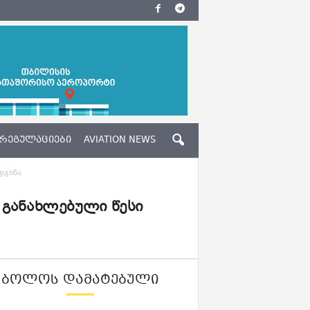
ᲠᲔᲒᲣᲚᲐᲪᲘᲔᲑᲘ
AVIATION NEWS
დგინა
 განახლებული წესი
ᲑᲝᲚᲝᲡ ᲓᲐᲛᲐᲢᲔᲑᲣᲚᲘ