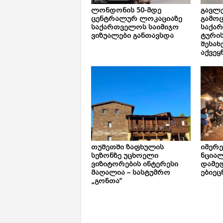
ლონდონის 50-მდე
გავლე
ცენტრალურ ლოკაციაზე
გამოც
საქართველოს საიმიჯო
საქა
ვიზუალები განთავსდა
ტური
შესახ
აქვეყ
თუშეთში ზაფხულის
იმერ
სეზონზე უცხოელი
ნცია
ვიზიტორების ინტერესი
დამე
მაღალია – სასტუმრო
ებიეც
„გონთა“