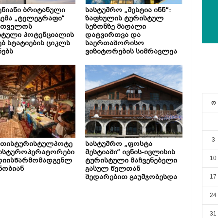
ნიანი ბრიტანული
სასტუმრო „მესტია ინნ“:
ემა „ტელეგრაფი“
ზაფხულის ტურისტულ
რთველოს
სეზონზე მაღალი
სტული პოტენციალის
დატვირთვა და
ებ სტატიების ციკლს
საერთაშორისო
ნებს
ვიზიტორების სიმრავლეა
ო
3
ეთისტურისტულპოტე
სასტუმრო „ფოსტა
ლსტუროპერატორები
მესტიაში“ ივნის-ივლისის
10
დიისწარმომადგენლ
ტურისტული მაჩვენებელი
ნობიან
გასულ წელთან
შედარებით გაუმჯობესდა
17
24
31