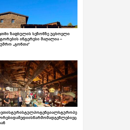
ეთში ზაფხულის სეზონზე უცხოელი
ტორების ინტერესი მაღალია –
ტუმრო „გონთა“
რეთისტურისტულპოტენციალსტუროპე
ორებიდამედიისწარმომადგენლებიეც
იან