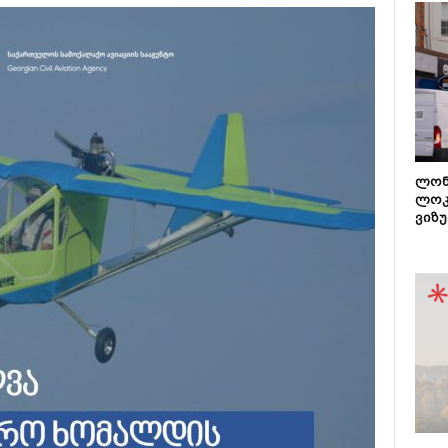
ლონ
ლოკ
ვიზუ