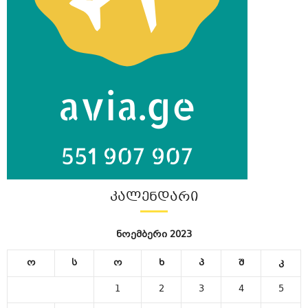
ᲙᲐᲚᲔᲜᲓᲐᲠᲘ
ნოემბერი 2023
ო
ს
ო
ხ
პ
შ
კ
1
2
3
4
5