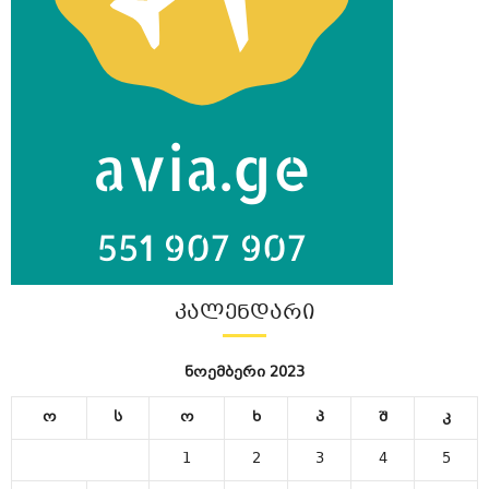
ᲙᲐᲚᲔᲜᲓᲐᲠᲘ
ნოემბერი 2023
ო
ს
ო
ხ
პ
შ
კ
1
2
3
4
5