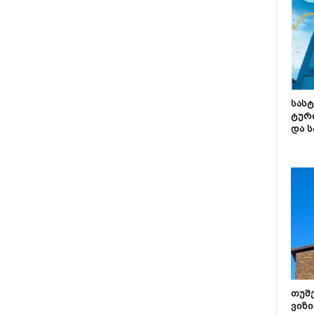
სას
ტურ
და ს
თუშ
ვიზი