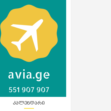
ᲙᲐᲚᲔᲜᲓᲐᲠᲘ