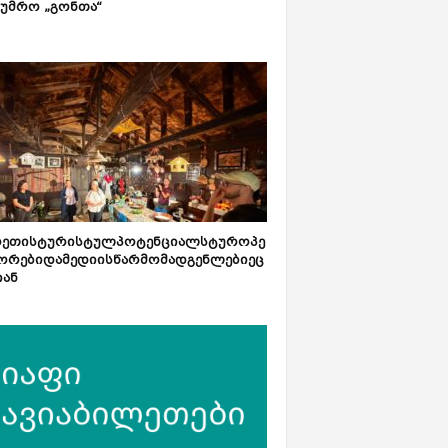
ტუმრო „გონთა“
რეთისტურისტულპოტენციალსტუროპე
ორებიდამედიისწარმომადგენლებიეც
იან