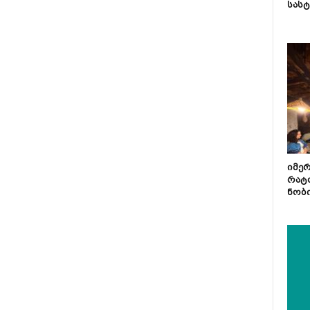
სას
იმე
რატ
ნობ