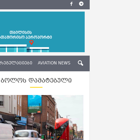
ᲠᲔᲒᲣᲚᲐᲪᲘᲔᲑᲘ
AVIATION NEWS
ᲑᲝᲚᲝᲡ ᲓᲐᲛᲐᲢᲔᲑᲣᲚᲘ