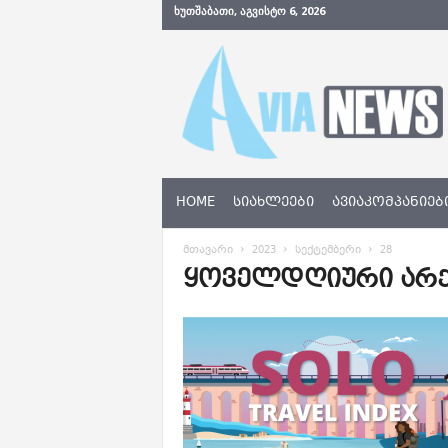
ᲮᲣᲗᲨᲐᲑᲐᲗᲘ, ᲐᲒᲕᲘᲡᲢᲝ 6, 2026
A
v
i
a
N
e
w
s
HOME
ᲡᲘᲐᲮᲚᲔᲔᲑᲘ
ᲐᲕᲘᲐᲙᲝᲛᲞᲐᲜᲘᲔᲑ
.
g
მთავარი
2023
სექტემბერი
28
e
ყოველდღიური არქივ