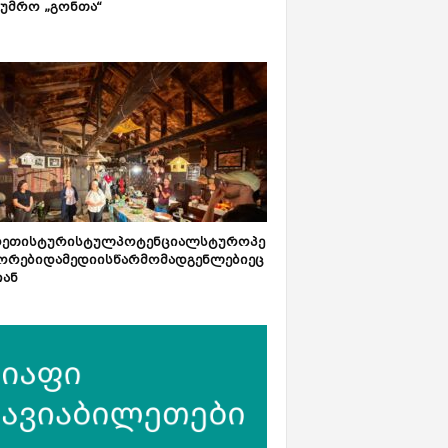
ტუმრო „გონთა“
რეთისტურისტულპოტენციალსტუროპე
ორებიდამედიისწარმომადგენლებიეც
იან