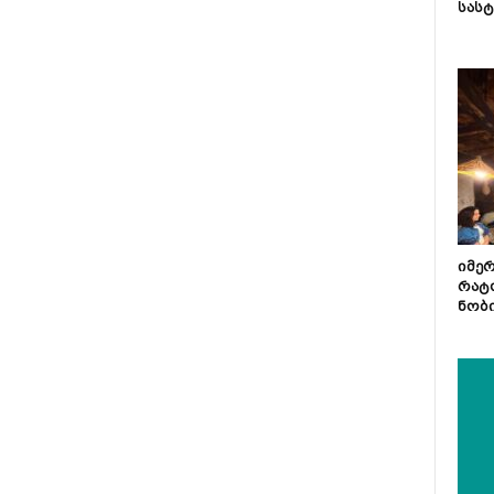
სას
იმე
რატ
ნობ