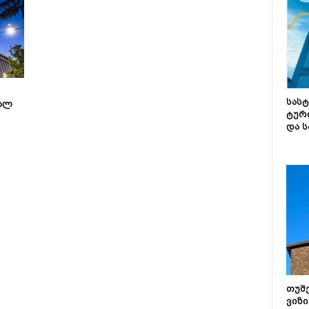
სას
ალ
ტურ
და ს
თუშ
ვიზი