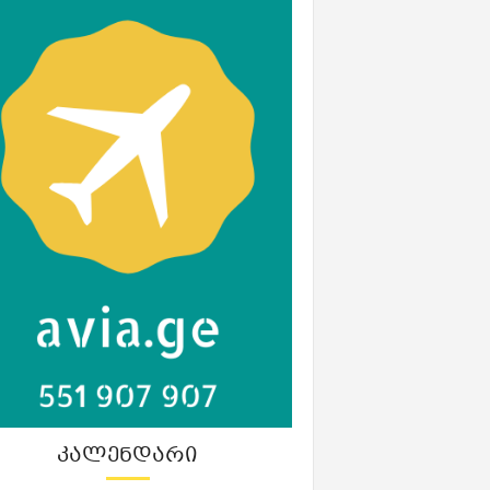
ᲙᲐᲚᲔᲜᲓᲐᲠᲘ