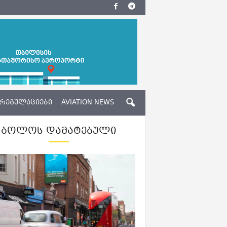
ᲠᲔᲒᲣᲚᲐᲪᲘᲔᲑᲘ
AVIATION NEWS
ᲑᲝᲚᲝᲡ ᲓᲐᲛᲐᲢᲔᲑᲣᲚᲘ