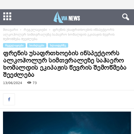
მთავარი
რეგულაციები
ფრენის უსაფრთხოების ინსპექტორს
ალკოჰოლურ სიმთვრალეზე საჰაერო ხომალდის ეკიპაჟის წევრის
შემოწმება შეეძლება
ᲠᲔᲒᲣᲚᲐᲪᲘᲔᲑᲘ
ᲡᲘᲐᲮᲚᲔᲔᲑᲘ
ᲡᲚᲐᲘᲓᲔᲠᲖᲔ
ფრენის უსაფრთხოების ინსპექტორს
ალკოჰოლურ სიმთვრალეზე საჰაერო
ხომალდის ეკიპაჟის წევრის შემოწმება
შეეძლება
13/06/2024
73