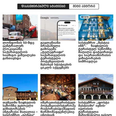
დაკავშირებული სტატიები
მეტი ავტორი
ლონდონის 50-მდე
გავლენიანი
სასტუმრო „მესტია
ცენტრალურ
ბრიტანული
ინნ“: ზაფხულის
ლოკაციაზე
გამოცემა
ტურისტულ სეზონზე
საქართველოს
„ტელეგრაფი“
მაღალი დატვირთვა
საიმიჯო ვიზუალები
საქართველოს
და საერთაშორისო
განთავსდა
ტურისტული
ვიზიტორების
პოტენციალის
სიმრავლეა
შესახებ სტატიების
ციკლს აქვეყნებს
თუშეთში ზაფხულის
იმერეთისტურისტულ
სასტუმრო „ფოსტა
სეზონზე უცხოელი
პოტენციალსტუროპე
მესტიაში“ ივნის-
ვიზიტორების
რატორებიდამედიის
ივლისის
ინტერესი მაღალია –
წარმომადგენლებიე
ტურისტული
სასტუმრო „გონთა“
ცნობიან
მაჩვენებელი გასულ