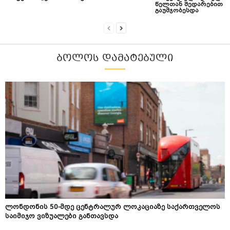
წელთან შედარებით
გაუმჯობესდა
ᲑᲝᲚᲝᲡ ᲓᲐᲛᲐᲢᲔᲑᲣᲚᲘ
ლონდონის 50-მდე ცენტრალურ ლოკაციაზე საქართველოს
საიმიჯო ვიზუალები განთავსდა