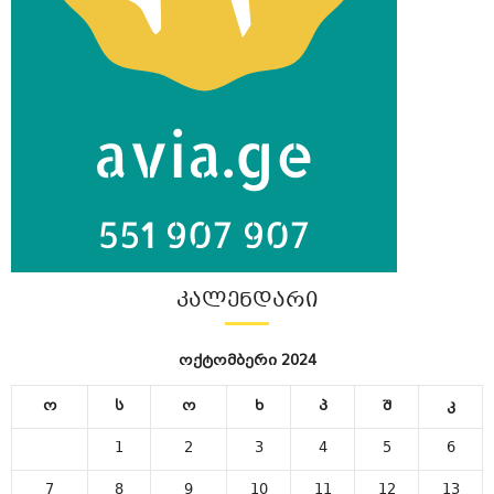
ᲙᲐᲚᲔᲜᲓᲐᲠᲘ
ოქტომბერი 2024
ო
ს
ო
ხ
პ
შ
კ
1
2
3
4
5
6
7
8
9
10
11
12
13