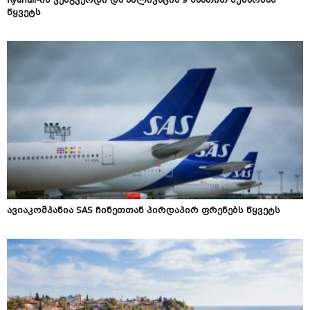
Ryanair-ის ვებგვერდი და აპლიკაცია 9 საათით მუშაობას
წყვეტს
ავიაკომპანია SAS ჩინეთთან პირდაპირ ფრენებს წყვეტს