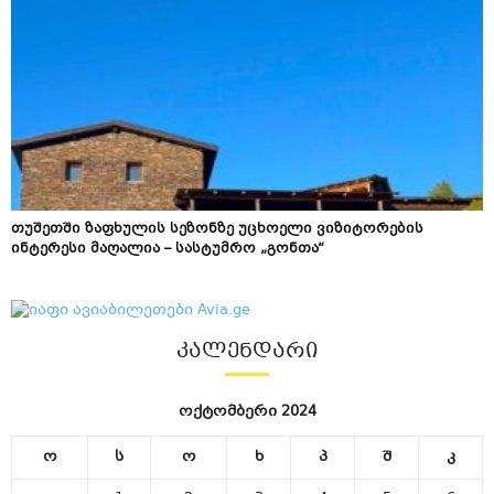
თუშეთში ზაფხულის სეზონზე უცხოელი ვიზიტორების
ინტერესი მაღალია – სასტუმრო „გონთა“
ᲙᲐᲚᲔᲜᲓᲐᲠᲘ
ოქტომბერი 2024
ო
ს
ო
ხ
პ
შ
კ