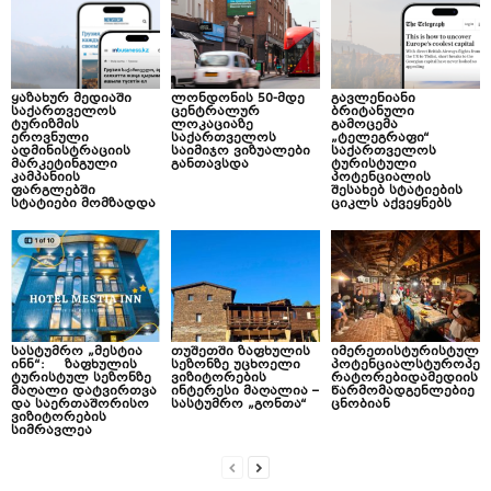
ყაზახურ მედიაში
ლონდონის 50-მდე
გავლენიანი
საქართველოს
ცენტრალურ
ბრიტანული
ტურიზმის
ლოკაციაზე
გამოცემა
ეროვნული
საქართველოს
„ტელეგრაფი“
ადმინისტრაციის
საიმიჯო ვიზუალები
საქართველოს
მარკეტინგული
განთავსდა
ტურისტული
კამპანიის
პოტენციალის
ფარგლებში
შესახებ სტატიების
სტატიები მომზადდა
ციკლს აქვეყნებს
სასტუმრო „მესტია
თუშეთში ზაფხულის
იმერეთისტურისტულ
ინნ“: ზაფხულის
სეზონზე უცხოელი
პოტენციალსტუროპე
ტურისტულ სეზონზე
ვიზიტორების
რატორებიდამედიის
მაღალი დატვირთვა
ინტერესი მაღალია –
წარმომადგენლებიე
და საერთაშორისო
სასტუმრო „გონთა“
ცნობიან
ვიზიტორების
სიმრავლეა