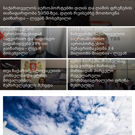
საქართველოს აეროპორტებში დღის და ღამის ფრენების
თანაფარდობა 50/50-ზეა, დღის რეისებზე მოთხოვნა
გაიზარდა – ლევან მოსეშვილი
საქართველოს
2026 წლის პირველ
აეროპორტებიდან
ნახევარში საქართველოს
სატვირთო და საფოსტო
საერთაშორისო
გადაზიდვები 29%-ით
აეროპორტებში
გაიზარდა – ლევან
მგზავრთნაკადმა 3.6
მოსეშვილი
მილიონს მიაღწია – ლევან...
თბილისის საერთაშორისო
აეროპორტში, რომელსაც
ტავ ჯორჯია მართავს,
თეა ზაქარაძე სლოვაკეთის
შანხაიდან პირველი
კონსულსა და ელჩის
რეგულარული
მოვალეობის
შორმაგისტრალური ფრენა
შემსრულებელს შეხვდა
შესრულდა