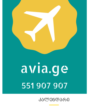
ᲙᲐᲚᲔᲜᲓᲐᲠᲘ