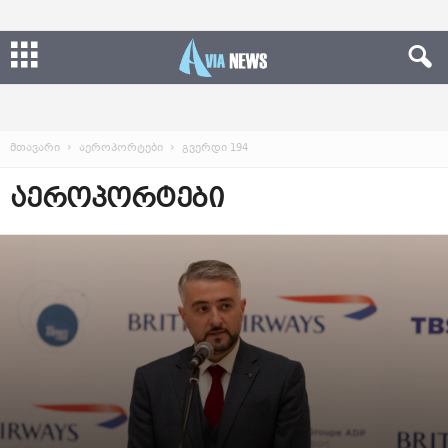
მთავარი
აეროპორტები
გვერდი 194
ᲐᲔᲠᲝᲞᲝᲠᲢᲔᲑᲘ