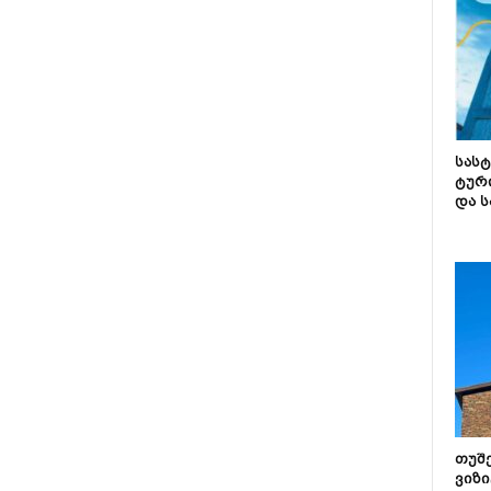
სას
ტურ
და ს
თუშ
ვიზი