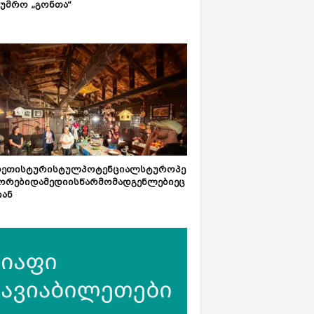
ტუმრო „გონთა“
რეთისტურისტულპოტენციალსტუროპე
ორებიდამედიისწარმომადგენლებიეც
იან