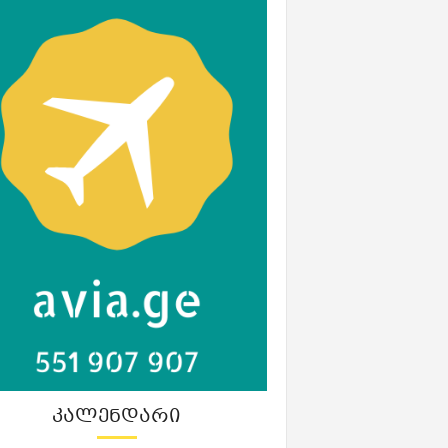
ᲙᲐᲚᲔᲜᲓᲐᲠᲘ