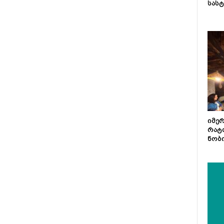
სას
იმე
რატ
ნობ