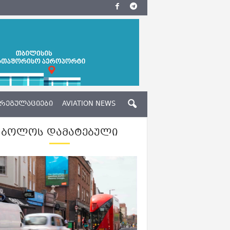
ᲠᲔᲒᲣᲚᲐᲪᲘᲔᲑᲘ
AVIATION NEWS
ᲑᲝᲚᲝᲡ ᲓᲐᲛᲐᲢᲔᲑᲣᲚᲘ