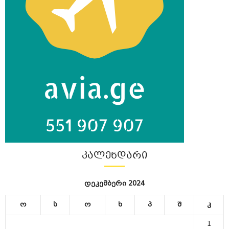
ᲙᲐᲚᲔᲜᲓᲐᲠᲘ
დეკემბერი 2024
ო
ს
ო
ხ
პ
შ
კ
1