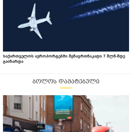
საქართველოს აეროპორტებში მგზავრთნაკადი 7 მლნ-მდე
გაიზარდა
ᲑᲝᲚᲝᲡ ᲓᲐᲛᲐᲢᲔᲑᲣᲚᲘ