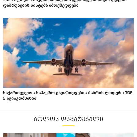
2025 წლიდან საუდის არაბეთში ტურისტებისთვის დღგ-ის
დაბრუნების სისტემა ამოქმედდება
საქართველოს საჰაერო გადაზიდვების ბაზრის ლიდერი TOP-
5 ავიაკომპანია
ᲑᲝᲚᲝᲡ ᲓᲐᲛᲐᲢᲔᲑᲣᲚᲘ