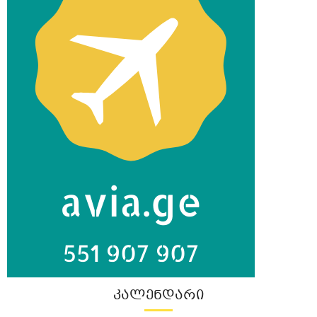
ᲙᲐᲚᲔᲜᲓᲐᲠᲘ