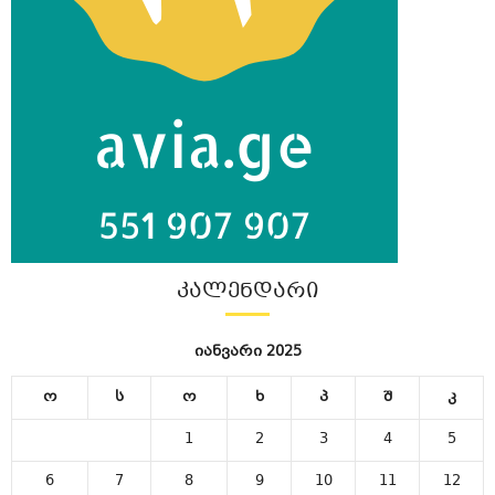
ᲙᲐᲚᲔᲜᲓᲐᲠᲘ
იანვარი 2025
ო
ს
ო
ხ
პ
შ
კ
1
2
3
4
5
6
7
8
9
10
11
12