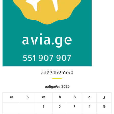
ᲙᲐᲚᲔᲜᲓᲐᲠᲘ
იანვარი 2025
ო
ს
ო
ხ
პ
შ
კ
1
2
3
4
5