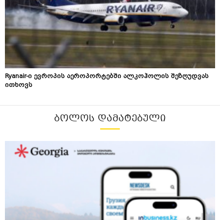
Ryanair-ი ევროპის აეროპორტებში ალკოჰოლის შეზღუდვას
ითხოვს
ᲑᲝᲚᲝᲡ ᲓᲐᲛᲐᲢᲔᲑᲣᲚᲘ