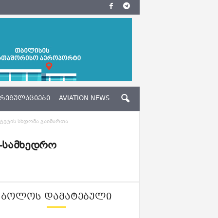
ᲠᲔᲒᲣᲚᲐᲪᲘᲔᲑᲘ
AVIATION NEWS
ტეტის სხდომა გაიმართა
ო-სამხედრო
ᲑᲝᲚᲝᲡ ᲓᲐᲛᲐᲢᲔᲑᲣᲚᲘ