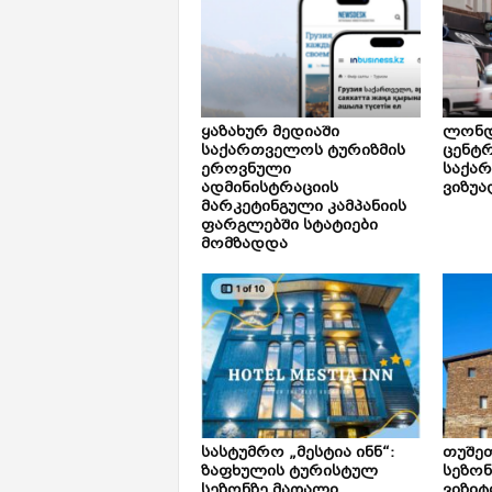
ყაზახურ მედიაში
ლონდ
საქართველოს ტურიზმის
ცენტ
ეროვნული
საქა
ადმინისტრაციის
ვიზუა
მარკეტინგული კამპანიის
ფარგლებში სტატიები
მომზადდა
სასტუმრო „მესტია ინნ“:
თუშე
ზაფხულის ტურისტულ
სეზონ
სეზონზე მაღალი
ვიზიტ