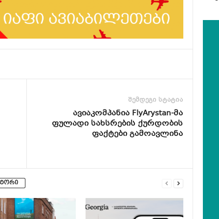
შემდეგი სტატია
ავიაკომპანია FlyArystan-მა
ფულადი სახსრების ქურდობის
ფაქტები გამოავლინა
ვტორი