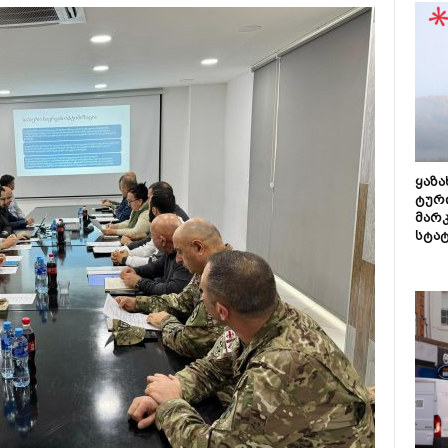
ყაზ
ტურ
მარ
სტა