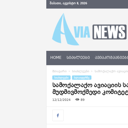
ᲨᲐᲑᲐᲗᲘ, ᲐᲒᲕᲘᲡᲢᲝ 8, 2026
A
v
i
a
N
e
w
s
HOME
ᲡᲘᲐᲮᲚᲔᲔᲑᲘ
ᲐᲕᲘᲐᲙᲝᲛᲞᲐᲜᲘᲔᲑ
.
g
მთავარი
სიახლეები
სამოქალაქო ავიაცი
e
ᲡᲘᲐᲮᲚᲔᲔᲑᲘ
ᲡᲚᲐᲘᲓᲔᲠᲖᲔ
სამოქალაქო ავიაციის ს
მუდმივმოქმედი კომიტეტ
12/12/2024
89