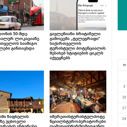
ონის 50-მდე
გავლენიანი ბრიტანული
რალურ ლოკაციაზე
გამოცემა „ტელეგრაფი“
რთველოს საიმიჯო
საქართველოს
ლები განთავსდა
ტურისტული პოტენციალის
შესახებ სტატიების ციკლს
აქვეყნებს
ო
3
10
17
თში ზაფხულის
იმერეთისტურისტულპოტე
24
ზე უცხოელი
ნციალსტუროპერატორები
ორების ინტერესი
დამედიისწარმომადგენლ