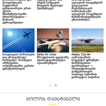
ტრანსპორტისა და
მეცნიერებმა CO₂-
სამოქალაქო
ლოგისტიკის
ისგან საწვავის
ავიაციის სააგენტომ
სექტორის
მიღების მეთოდი
ტაჯიკეთის
განვითარება ერთ-
შეიმუშავეს
რესპუბლიკის
ერთი
სამოქალაქო
მნიშვნელოვანი
ავიაციის სააგენტოს
პრიორიტეტია –
წარმომადგენლებს
მარიამ
უმასპინძლა
ქვრივიშვილი
საავიაციო ბარათები
Delta Air Lines
Alatau City-ში
თუ ერთჯერადი
მსოფლიოს ყველაზე
აეროტაქსის
ჩარტერი: რომელი
ძვირადღირებული
სატესტო ფრენები
არჩევანია
ავიაბრენდია
წარმატებით
ოპტიმალური კერძო
დასრულდა —
ფრენებისთვის
სრულფასოვანი
გაშვებისთვის
ოთხივე სეზონის
გამოცდაა საჭირო
ᲑᲝᲚᲝᲡ ᲓᲐᲛᲐᲢᲔᲑᲣᲚᲘ