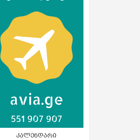
ᲙᲐᲚᲔᲜᲓᲐᲠᲘ