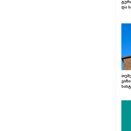
ტურ
და ს
თუშ
ვიზი
სას