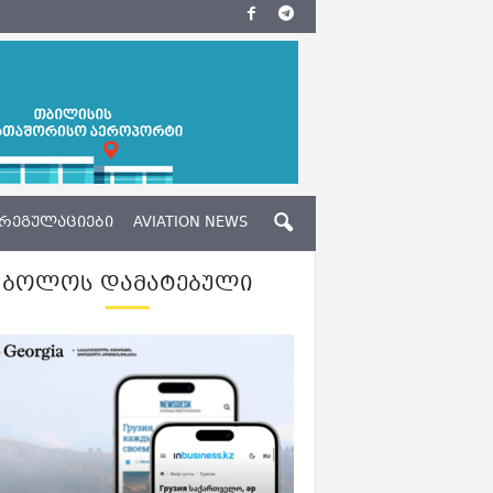
ᲠᲔᲒᲣᲚᲐᲪᲘᲔᲑᲘ
AVIATION NEWS
ᲑᲝᲚᲝᲡ ᲓᲐᲛᲐᲢᲔᲑᲣᲚᲘ