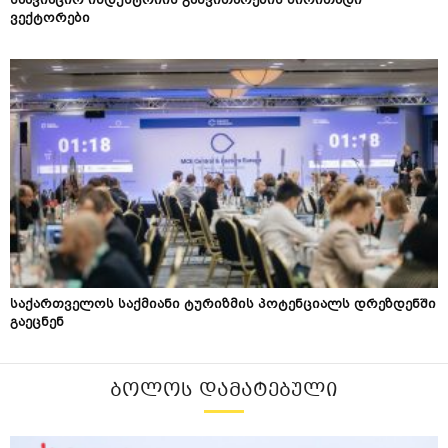
საავიაციო ინდუსტრიის განვითარების ძირითადი
ვექტორები
საქართველოს საქმიანი ტურიზმის პოტენციალს დრეზდენში
გაეცნენ
ᲑᲝᲚᲝᲡ ᲓᲐᲛᲐᲢᲔᲑᲣᲚᲘ