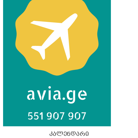
ᲙᲐᲚᲔᲜᲓᲐᲠᲘ