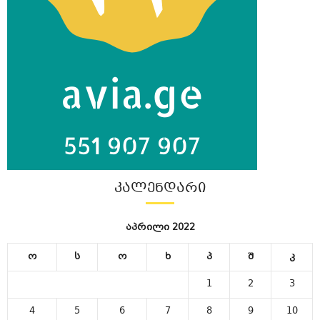
ᲙᲐᲚᲔᲜᲓᲐᲠᲘ
აპრილი 2022
ო
ს
ო
ხ
პ
შ
კ
1
2
3
4
5
6
7
8
9
10