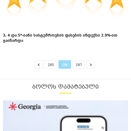
3, 4 და 5*-იანი სასტუმროების ფასების ინდექსი 2.9%-ით
გაიზარდა
285
286
287
ᲑᲝᲚᲝᲡ ᲓᲐᲛᲐᲢᲔᲑᲣᲚᲘ