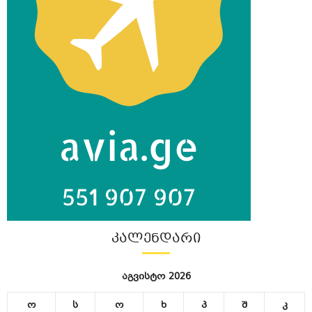
ᲙᲐᲚᲔᲜᲓᲐᲠᲘ
აგვისტო 2026
ო
ს
ო
ხ
პ
შ
კ