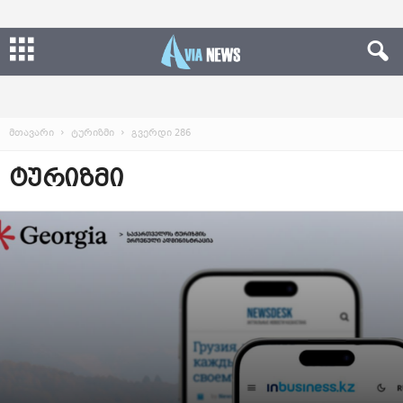
მთავარი
ტურიზმი
გვერდი 286
ᲢᲣᲠᲘᲖᲛᲘ