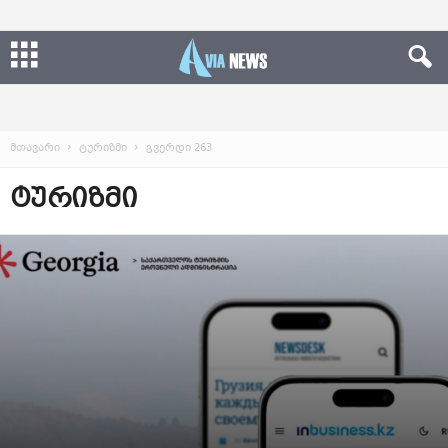
მთავარი
ტურიზმი
გვერდი 263
ᲢᲣᲠᲘᲖᲛᲘ