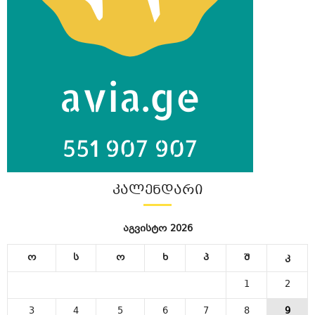
ᲙᲐᲚᲔᲜᲓᲐᲠᲘ
აგვისტო 2026
ო
ს
ო
ხ
პ
შ
კ
1
2
3
4
5
6
7
8
9