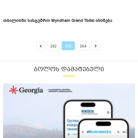
თბილისში სასტუმრო Wyndham Grand Tbilisi იხსნება
262
263
264
ᲑᲝᲚᲝᲡ ᲓᲐᲛᲐᲢᲔᲑᲣᲚᲘ