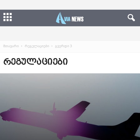
მთავარი
რეგულაციები
გვერდი 3
ᲠᲔᲒᲣᲚᲐᲪᲘᲔᲑᲘ