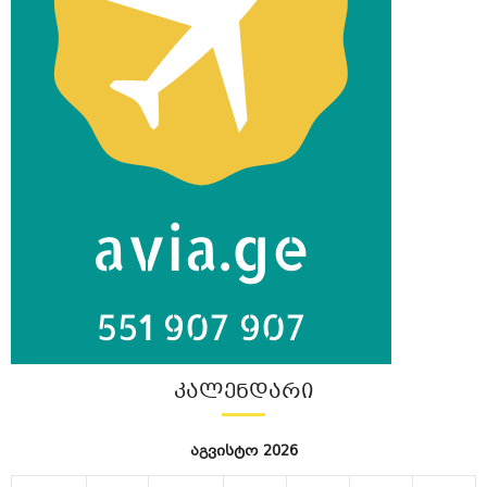
ᲙᲐᲚᲔᲜᲓᲐᲠᲘ
აგვისტო 2026