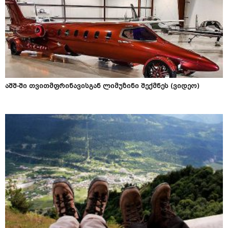
აშშ-ში თვითმფრინავისგან ლიმუზინი შექმნეს (ვიდეო)