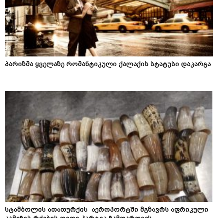
პარიზმა ყველაზე რომანტიკული ქალაქის სტატუსი დაკარგა
სტამბოლის ათათურქის აეროპორტში მგზავრს აფრიკული