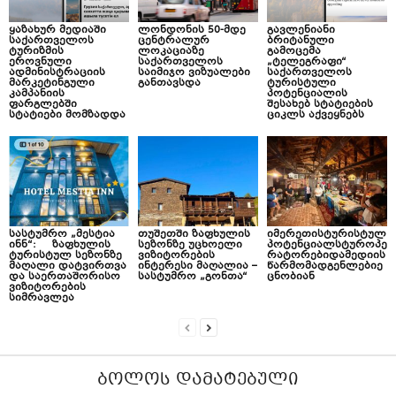
ყაზახურ მედიაში
ლონდონის 50-მდე
გავლენიანი
საქართველოს
ცენტრალურ
ბრიტანული
ტურიზმის
ლოკაციაზე
გამოცემა
ეროვნული
საქართველოს
„ტელეგრაფი“
ადმინისტრაციის
საიმიჯო ვიზუალები
საქართველოს
მარკეტინგული
განთავსდა
ტურისტული
კამპანიის
პოტენციალის
ფარგლებში
შესახებ სტატიების
სტატიები მომზადდა
ციკლს აქვეყნებს
სასტუმრო „მესტია
თუშეთში ზაფხულის
იმერეთისტურისტულ
ინნ“: ზაფხულის
სეზონზე უცხოელი
პოტენციალსტუროპე
ტურისტულ სეზონზე
ვიზიტორების
რატორებიდამედიის
მაღალი დატვირთვა
ინტერესი მაღალია –
წარმომადგენლებიე
და საერთაშორისო
სასტუმრო „გონთა“
ცნობიან
ვიზიტორების
სიმრავლეა
ᲑᲝᲚᲝᲡ ᲓᲐᲛᲐᲢᲔᲑᲣᲚᲘ