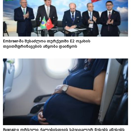
Embraer-მა შესაძლოა თურქეთში E2 ოჯახის
თვითმფრინავების აწყობა დაიწყოს
Ryanair-ი ორსული ქალებისთვის სპეციალურ წესებს აწესებს