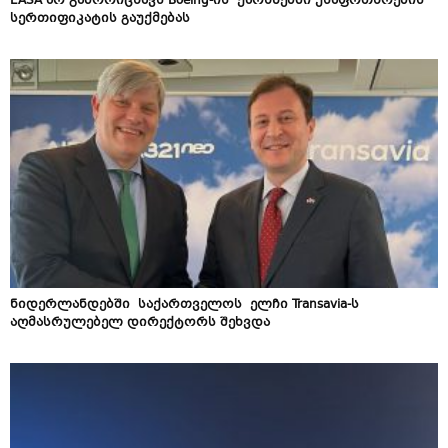
EASA არ გამორიცხავს Boeing-ის ქარხნებში უსაფრთხოების
სერთიფიკატის გაუქმებას
ნიდერლანდებში საქართველოს ელჩი Transavia-ს
აღმასრულებელ დირექტორს შეხვდა