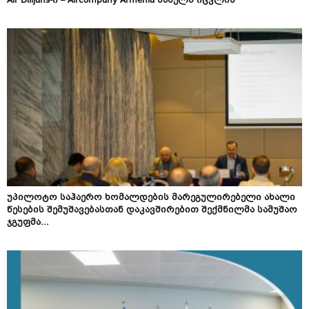
Air Dilijans-ი – Aircompany Armenia სახელს იცვლის
უპილოტო საჰაერო ხომალდების მარეგულირებელი ახალი
წესების შემუშავებასთან დაკავშირებით შექმნილმა სამუშაო
ჯგუფმა...