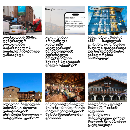
ლონდონის 50-მდე
გავლენიანი
სასტუმრო „მესტია
ცენტრალურ
ბრიტანული
ინნ“: ზაფხულის
ლოკაციაზე
გამოცემა
ტურისტულ სეზონზე
საქართველოს
„ტელეგრაფი“
მაღალი დატვირთვა
საიმიჯო ვიზუალები
საქართველოს
და საერთაშორისო
განთავსდა
ტურისტული
ვიზიტორების
პოტენციალის
სიმრავლეა
შესახებ სტატიების
ციკლს აქვეყნებს
თუშეთში ზაფხულის
იმერეთისტურისტულ
სასტუმრო „ფოსტა
სეზონზე უცხოელი
პოტენციალსტუროპე
მესტიაში“ ივნის-
ვიზიტორების
რატორებიდამედიის
ივლისის
ინტერესი მაღალია –
წარმომადგენლებიე
ტურისტული
სასტუმრო „გონთა“
ცნობიან
მაჩვენებელი გასულ
წელთან შედარებით
გაუმჯობესდა