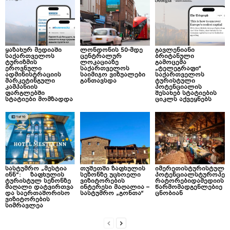
ყაზახურ მედიაში
ლონდონის 50-მდე
გავლენიანი
საქართველოს
ცენტრალურ
ბრიტანული
ტურიზმის
ლოკაციაზე
გამოცემა
ეროვნული
საქართველოს
„ტელეგრაფი“
ადმინისტრაციის
საიმიჯო ვიზუალები
საქართველოს
მარკეტინგული
განთავსდა
ტურისტული
კამპანიის
პოტენციალის
ფარგლებში
შესახებ სტატიების
სტატიები მომზადდა
ციკლს აქვეყნებს
სასტუმრო „მესტია
თუშეთში ზაფხულის
იმერეთისტურისტულ
ინნ“: ზაფხულის
სეზონზე უცხოელი
პოტენციალსტუროპე
ტურისტულ სეზონზე
ვიზიტორების
რატორებიდამედიის
მაღალი დატვირთვა
ინტერესი მაღალია –
წარმომადგენლებიე
და საერთაშორისო
სასტუმრო „გონთა“
ცნობიან
ვიზიტორების
სიმრავლეა