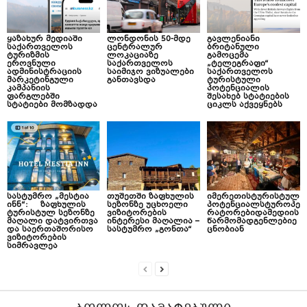
ყაზახურ მედიაში
ლონდონის 50-მდე
გავლენიანი
საქართველოს
ცენტრალურ
ბრიტანული
ტურიზმის
ლოკაციაზე
გამოცემა
ეროვნული
საქართველოს
„ტელეგრაფი“
ადმინისტრაციის
საიმიჯო ვიზუალები
საქართველოს
მარკეტინგული
განთავსდა
ტურისტული
კამპანიის
პოტენციალის
ფარგლებში
შესახებ სტატიების
სტატიები მომზადდა
ციკლს აქვეყნებს
სასტუმრო „მესტია
თუშეთში ზაფხულის
იმერეთისტურისტულ
ინნ“: ზაფხულის
სეზონზე უცხოელი
პოტენციალსტუროპე
ტურისტულ სეზონზე
ვიზიტორების
რატორებიდამედიის
მაღალი დატვირთვა
ინტერესი მაღალია –
წარმომადგენლებიე
და საერთაშორისო
სასტუმრო „გონთა“
ცნობიან
ვიზიტორების
სიმრავლეა