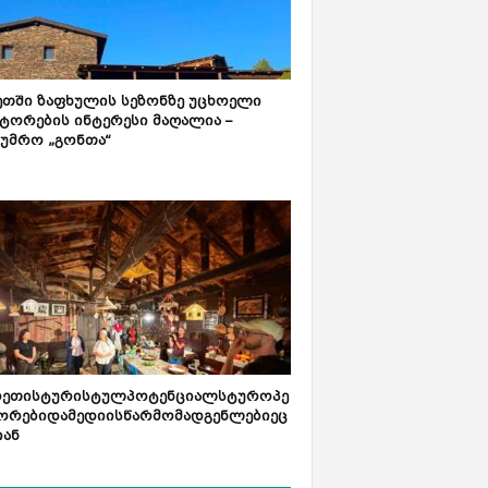
ეთში ზაფხულის სეზონზე უცხოელი
ტორების ინტერესი მაღალია –
ტუმრო „გონთა“
რეთისტურისტულპოტენციალსტუროპე
ორებიდამედიისწარმომადგენლებიეც
იან