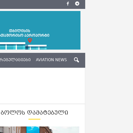
ᲠᲔᲒᲣᲚᲐᲪᲘᲔᲑᲘ
AVIATION NEWS
ᲑᲝᲚᲝᲡ ᲓᲐᲛᲐᲢᲔᲑᲣᲚᲘ