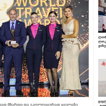
ლონ
ლოკ
ვიზუ
გავლ
რაფად მზარდი და ეკოლოგიურად ყველაზე