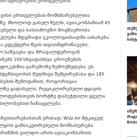
ნი მგზავრების ერთგულებას“.
ს თავისი ერთგულებას მომხმარებელთა
ე. მხოლოდ გასულ წელს, ავიაკომპანიამ 45
თუშ
ხებელი და სასიამოვნო მოგზაურობა
ვიზი
თგულება მდგრადი ეკოლოგიისადმი აისახება
სას
ა ეფექტური წვის თვითმფრინავები,
იო საწვავსა და მრავალფეროვან
იანებს 100 სხვადასხვა ეროვნების
ფოკუსშია გარემოზე ზემოქმედება, ეს
ინტენსივობის მუდმივი შემცირებასა და 185
ბების შემოტანით, როგორიცაა
ლზე გადასვლა, რეციკლირებული ტყავის
ილოტებისთვის ბორტზე დაბეჭდილი ყველა
ილობებით ჩანაცვლება.
იმე
რატ
ნვითარებასთან ერთად, Wizz Air მტკიცედ
ნობ
ველყოს განსაკუთრებული მომსახურება
რიზმის ჯილდო არის ავიაკომპანიის