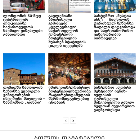
ლონდონის 50-მდე
გავლენიანი
სასტუმრო „მესტია
ცენტრალურ
ბრიტანული
ინნ“: ზაფხულის
ლოკაციაზე
გამოცემა
ტურისტულ სეზონზე
საქართველოს
„ტელეგრაფი“
მაღალი დატვირთვა
საიმიჯო ვიზუალები
საქართველოს
და საერთაშორისო
განთავსდა
ტურისტული
ვიზიტორების
პოტენციალის
სიმრავლეა
შესახებ სტატიების
ციკლს აქვეყნებს
თუშეთში ზაფხულის
იმერეთისტურისტულ
სასტუმრო „ფოსტა
სეზონზე უცხოელი
პოტენციალსტუროპე
მესტიაში“ ივნის-
ვიზიტორების
რატორებიდამედიის
ივლისის
ინტერესი მაღალია –
წარმომადგენლებიე
ტურისტული
სასტუმრო „გონთა“
ცნობიან
მაჩვენებელი გასულ
წელთან შედარებით
გაუმჯობესდა
ᲑᲝᲚᲝᲡ ᲓᲐᲛᲐᲢᲔᲑᲣᲚᲘ