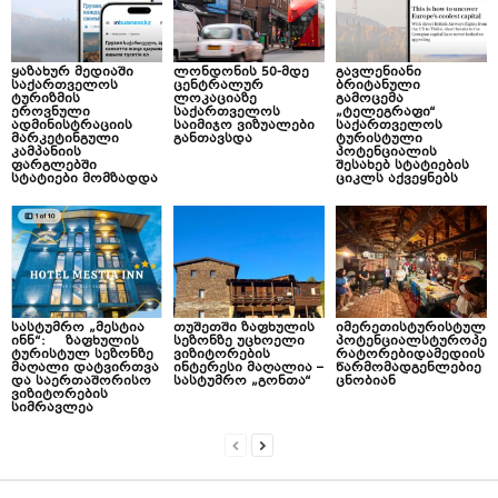
ყაზახურ მედიაში
ლონდონის 50-მდე
გავლენიანი
საქართველოს
ცენტრალურ
ბრიტანული
ტურიზმის
ლოკაციაზე
გამოცემა
ეროვნული
საქართველოს
„ტელეგრაფი“
ადმინისტრაციის
საიმიჯო ვიზუალები
საქართველოს
მარკეტინგული
განთავსდა
ტურისტული
კამპანიის
პოტენციალის
ფარგლებში
შესახებ სტატიების
სტატიები მომზადდა
ციკლს აქვეყნებს
სასტუმრო „მესტია
თუშეთში ზაფხულის
იმერეთისტურისტულ
ინნ“: ზაფხულის
სეზონზე უცხოელი
პოტენციალსტუროპე
ტურისტულ სეზონზე
ვიზიტორების
რატორებიდამედიის
მაღალი დატვირთვა
ინტერესი მაღალია –
წარმომადგენლებიე
და საერთაშორისო
სასტუმრო „გონთა“
ცნობიან
ვიზიტორების
სიმრავლეა