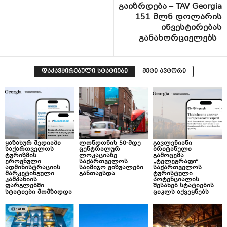
გაიზრდება – TAV Georgia
151 მლნ დოლარის
ინვესტირებას
განახორციელებს
დაკავშირებული სტატიები
მეტი ავტორი
ყაზახურ მედიაში
ლონდონის 50-მდე
გავლენიანი
საქართველოს
ცენტრალურ
ბრიტანული
ტურიზმის
ლოკაციაზე
გამოცემა
ეროვნული
საქართველოს
„ტელეგრაფი“
ადმინისტრაციის
საიმიჯო ვიზუალები
საქართველოს
მარკეტინგული
განთავსდა
ტურისტული
კამპანიის
პოტენციალის
ფარგლებში
შესახებ სტატიების
სტატიები მომზადდა
ციკლს აქვეყნებს