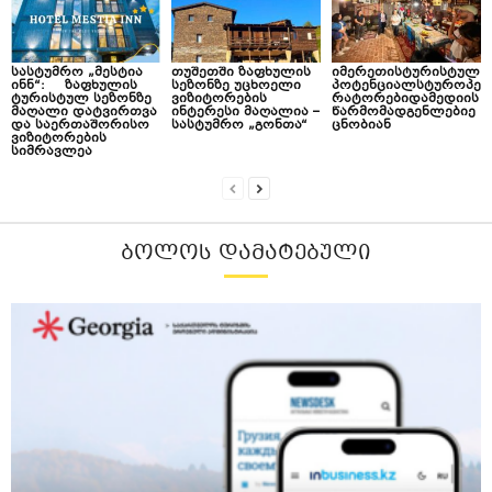
სასტუმრო „მესტია
თუშეთში ზაფხულის
იმერეთისტურისტულ
ინნ“: ზაფხულის
სეზონზე უცხოელი
პოტენციალსტუროპე
ტურისტულ სეზონზე
ვიზიტორების
რატორებიდამედიის
მაღალი დატვირთვა
ინტერესი მაღალია –
წარმომადგენლებიე
და საერთაშორისო
სასტუმრო „გონთა“
ცნობიან
ვიზიტორების
სიმრავლეა
ᲑᲝᲚᲝᲡ ᲓᲐᲛᲐᲢᲔᲑᲣᲚᲘ