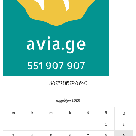
ᲙᲐᲚᲔᲜᲓᲐᲠᲘ
აგვისტო 2026
ო
ს
ო
ხ
პ
შ
კ
1
2
3
4
5
6
7
8
9