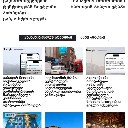
გადამრთველების
საჰაერო მოძრაობის
ტესტირებას სიეტლში
მართვის ახალი ეტაპი
პირადად
გააკონტროლებს
დაკავშირებული სტატიები
მეტი ავტორი
ყაზახურ მედიაში
ლონდონის 50-მდე
გავლენიანი
საქართველოს
ცენტრალურ
ბრიტანული
ტურიზმის
ლოკაციაზე
გამოცემა
ეროვნული
საქართველოს
„ტელეგრაფი“
ადმინისტრაციის
საიმიჯო ვიზუალები
საქართველოს
მარკეტინგული
განთავსდა
ტურისტული
კამპანიის
პოტენციალის
ფარგლებში
შესახებ სტატიების
სტატიები მომზადდა
ციკლს აქვეყნებს