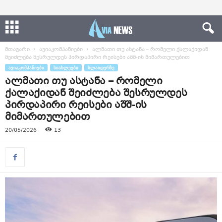
მთავარი
ავიაკომპანიები
ალმათი თუ ასტანა – რომელი ქალაქიდან
შეიძლება შესრულდეს პირდაპირი რეისები აშშ-ის მიმართულებით
ᲐᲕᲘᲐᲙᲝᲛᲞᲐᲜᲘᲔᲑᲘ
ᲡᲘᲐᲮᲚᲔᲔᲑᲘ
ᲡᲚᲐᲘᲓᲔᲠᲖᲔ
ალმათი თუ ასტანა – რომელი
ქალაქიდან შეიძლება შესრულდეს
პირდაპირი რეისები აშშ-ის
მიმართულებით
20/05/2026
13