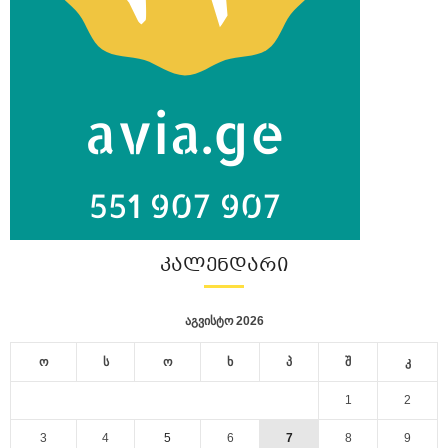
ᲙᲐᲚᲔᲜᲓᲐᲠᲘ
აგვისტო 2026
ო
ს
ო
ხ
პ
შ
კ
1
2
3
4
5
6
7
8
9