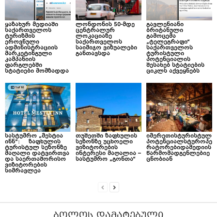
ყაზახურ მედიაში
ლონდონის 50-მდე
გავლენიანი
საქართველოს
ცენტრალურ
ბრიტანული
ტურიზმის
ლოკაციაზე
გამოცემა
ეროვნული
საქართველოს
„ტელეგრაფი“
ადმინისტრაციის
საიმიჯო ვიზუალები
საქართველოს
მარკეტინგული
განთავსდა
ტურისტული
კამპანიის
პოტენციალის
ფარგლებში
შესახებ სტატიების
სტატიები მომზადდა
ციკლს აქვეყნებს
სასტუმრო „მესტია
თუშეთში ზაფხულის
იმერეთისტურისტულ
ინნ“: ზაფხულის
სეზონზე უცხოელი
პოტენციალსტუროპე
ტურისტულ სეზონზე
ვიზიტორების
რატორებიდამედიის
მაღალი დატვირთვა
ინტერესი მაღალია –
წარმომადგენლებიე
და საერთაშორისო
სასტუმრო „გონთა“
ცნობიან
ვიზიტორების
სიმრავლეა
ᲑᲝᲚᲝᲡ ᲓᲐᲛᲐᲢᲔᲑᲣᲚᲘ